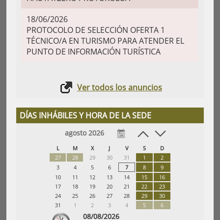
18/06/2026
PROTOCOLO DE SELECCIÓN OFERTA 1
TÉCNICO/A EN TURISMO PARA ATENDER EL
PUNTO DE INFORMACIÓN TURÍSTICA
Ver todos los anuncios
DÍAS INHÁBILES Y HORA DE LA SEDE
agosto 2026
L
M
X
J
V
S
D
27
28
29
30
31
1
2
3
4
5
6
7
8
9
10
11
12
13
14
15
16
17
18
19
20
21
22
23
24
25
26
27
28
29
30
31
1
2
3
4
5
6
08/08/2026